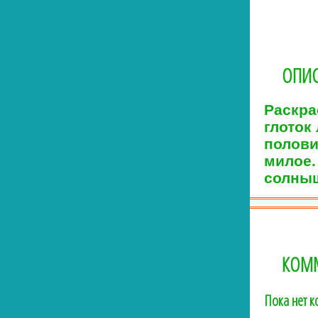
ОПИС
Раскра
глоток
полови
милое.
солныш
КОМ
Пока нет 