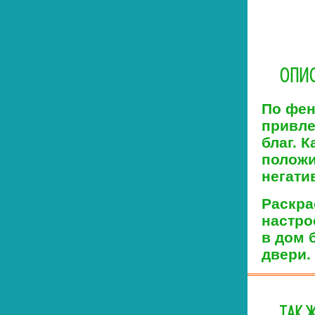
ОПИС
По фен
привле
благ. 
положи
негати
Раскра
настро
в дом 
двери.
ТАК 