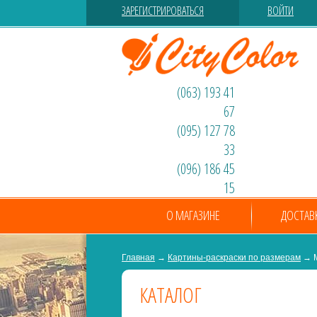
ЗАРЕГИСТРИРОВАТЬСЯ
ВОЙТИ
(063) 193 41
67
(095) 127 78
33
(096) 186 45
15
О МАГАЗИНЕ
ДОСТАВ
Главная
→
Картины-раскраски по размерам
→ M
КАТАЛОГ