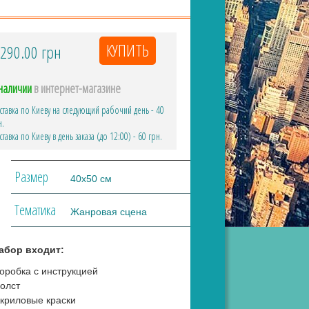
290.00
грн
наличии
в интернет-магазине
ставка по Киеву на следующий рабочий день - 40
н.
ставка по Киеву в день заказа (до 12:00) - 60 грн.
Размер
40х50 см
Тематика
Жанровая сцена
абор входит:
оробка с инструкцией
олст
криловые краски