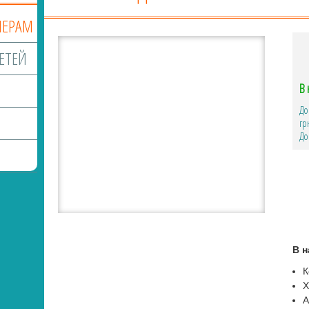
МЕРАМ
ЕТЕЙ
В 
До
гр
До
В н
К
Х
А