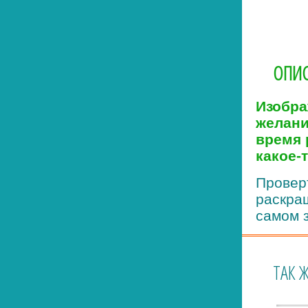
ОПИС
Изобра
желани
время 
какое-
Проверт
раскра
самом з
ТАК 