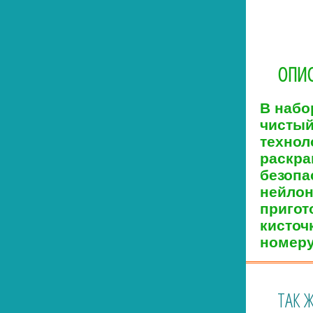
ОПИС
В
набо
чистый
технол
раскра
безопа
нейлон
пригот
кисточ
номеру
ТАК 