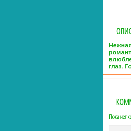
ОПИС
Нежная
романт
влюбле
глаз. 
КОМ
Пока нет 