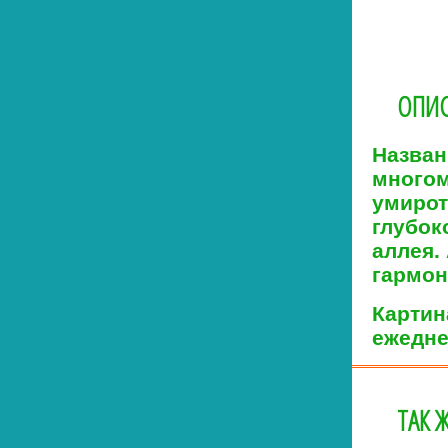
ОПИС
Назван
многом
умирот
глубок
аллея.
гармон
Картин
ежедне
ТАК 