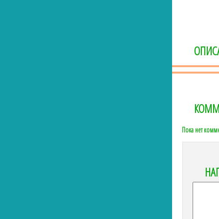
ОПИС
КОММ
Пока нет комм
НА