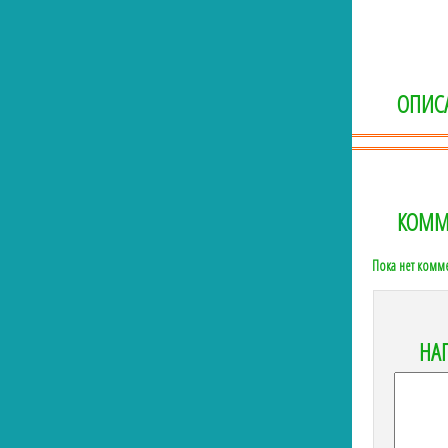
ОПИС
КОММ
Пока нет комм
НА