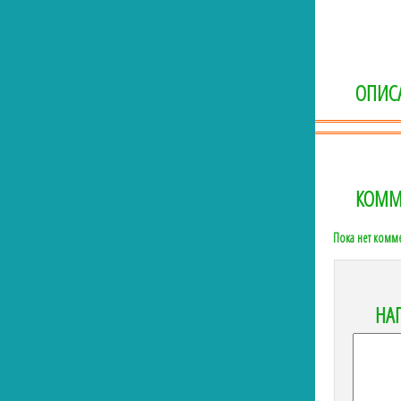
ОПИС
КОММ
Пока нет комм
НА